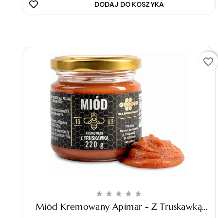
DODAJ DO KOSZYKA 
favorite_border





Miód Kremowany Apimar - Z Truskawką
,220g