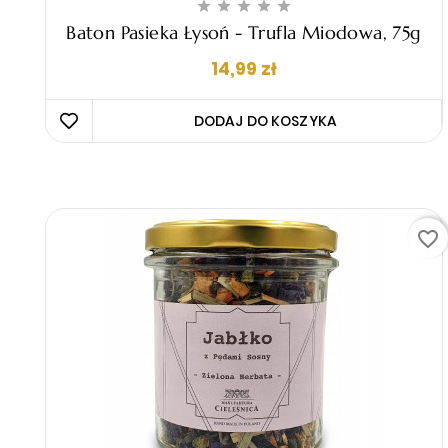





Baton Pasieka Łysoń - Trufla Miodowa, 75g
Cena
14,99 zł
DODAJ DO KOSZYKA 
favorite_border