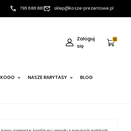
795 686 881
sklep@kosze-prezentowe.pl
Zaloguj
0
się
 KOGO
NASZE RARYTASY
BLOG
wy ziarniste, konfitury i miody z naszych polskich