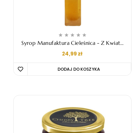





Syrop Manufaktura Cieleśnica - Z Kwiatu
Czarnego Bzu 230ml
Cena
24,99 zł
DODAJ DO KOSZYKA 