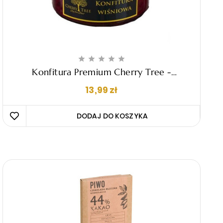





Konfitura Premium Cherry Tree -
Wiśniowa, 235g
Cena
13,99 zł
DODAJ DO KOSZYKA 