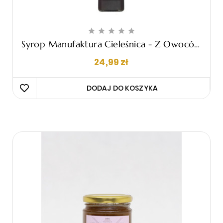





Syrop Manufaktura Cieleśnica - Z Owoców
Dzikiej Róży I Maliny 230ml
Cena
24,99 zł
DODAJ DO KOSZYKA 