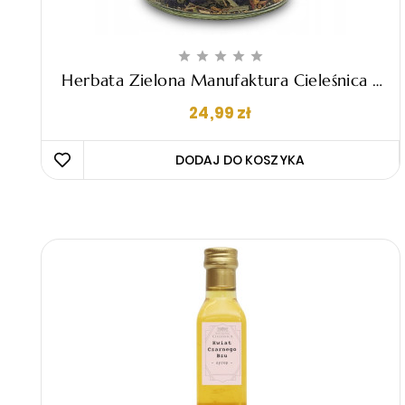





Herbata Zielona Manufaktura Cieleśnica -
Z Jabłkiem I Pąkami Sosny 60g
Cena
24,99 zł
DODAJ DO KOSZYKA 