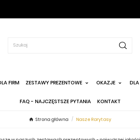
DLA FIRM
ZESTAWY PREZENTOWE
OKAZJE
DLA
FAQ - NAJCZĘSTSZE PYTANIA
KONTAKT
Strona główna
Nasze Rarytasy
psze w naszych zestawach prezentowych - najwyższej jakości ka