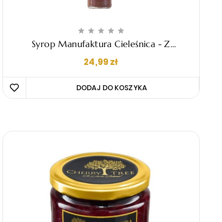





Syrop Manufaktura Cieleśnica - Z
Pigwowca Japońskiego Na Miodzie 230ml
Cena
24,99 zł
DODAJ DO KOSZYKA 