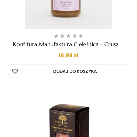





Konfitura Manufaktura Cieleśnica - Gruszka
Z Imbirem, 190g
Cena
16,99 zł
DODAJ DO KOSZYKA 