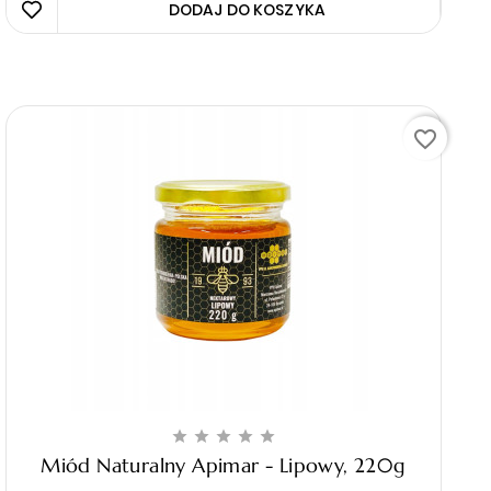
DODAJ DO KOSZYKA 
favorite_border





Miód Naturalny Apimar - Lipowy, 220g