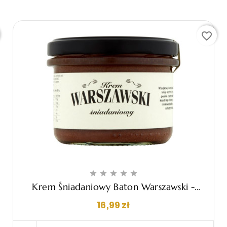
favorite_border





Krem Śniadaniowy Baton Warszawski -
190g
Cena
16,99 zł