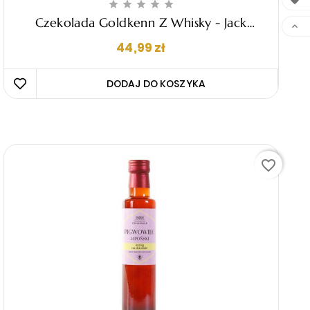






Czekolada Goldkenn Z Whisky - Jack

Daniel's Tennessee Whiskey, 100g
Cena
44,99 zł
DODAJ DO KOSZYKA 
favorite_border