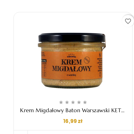
favorite_border





Krem Migdałowy Baton Warszawski KETO
- 190g
Cena
16,99 zł