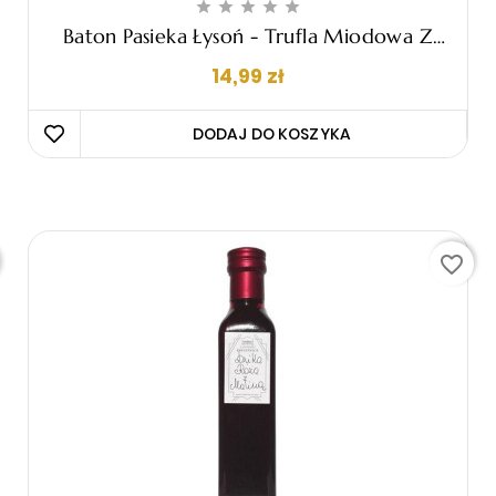





Baton Pasieka Łysoń - Trufla Miodowa Z
Kokosem, 80g
Cena
14,99 zł
DODAJ DO KOSZYKA 
favorite_border