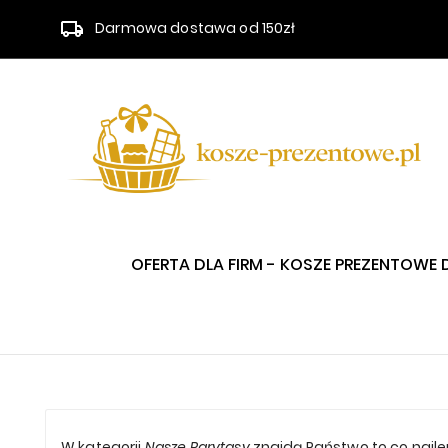
Darmowa dostawa od 150zł
OFERTA DLA FIRM - KOSZE PREZENTOWE 
W kategorii
Nasze Rarytasy
znajdą Państwo to co najle