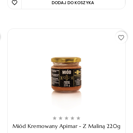
DODAJ DO KOSZYKA 
favorite_border





Miód Kremowany Apimar - Z Maliną 220g