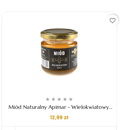
favorite_border





Miód Naturalny Apimar - Wielokwiatowy,
220g
Cena
12,99 zł