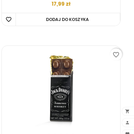
Cena
17,99 zł
DODAJ DO KOSZYKA 
favorite_border

