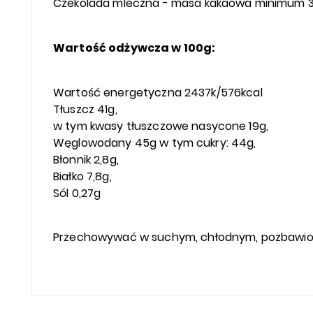
Czekolada mleczna - masa kakaowa minimum 
Wartość odżywcza w 100g:
Wartość energetyczna 2437k/576kcal
Tłuszcz 41g,
w tym kwasy tłuszczowe nasycone 19g,
Węglowodany 45g w tym cukry: 44g,
Błonnik 2,8g,
Białko 7,8g,
Sól 0,27g
Przechowywać w suchym, chłodnym, pozbawio