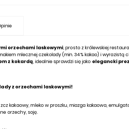
pinie
ymi orzechami laskowymi
, prosto z królewskiej restaura
akiem mlecznej czekolady (min. 34% kakao) i wyrazistą 
em z kokardą
, idealnie sprawdzi się jako
elegancki pre
lady z orzechami laskowymi!
szcz kakaowy, mleko w proszku, miazga kakaowa, emulgato
ne orzechy, soję.