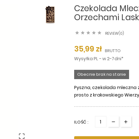
Czekolada Mlec
Orzechami Lask





REVIEW(0)
35,99 zł
BRUTTO
Wysyłka PL - w 2-7dni*
Obecnie brak na stanie
Pyszna, czekolada mleczna 
prosto z krakowskiego Wierz
ILOŚĆ :
