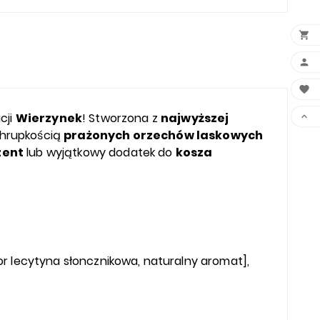



cji
Wierzynek
! Stworzona z
najwyższej

chrupkością
prażonych orzechów laskowych
zent
lub wyjątkowy dodatek do
kosza
r lecytyna słoncznikowa, naturalny aromat],