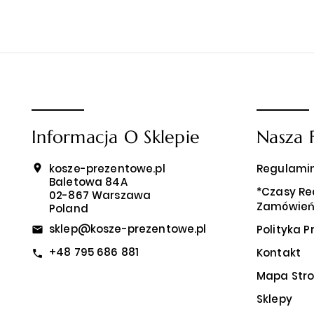
Informacja O Sklepie
Nasza 
kosze-prezentowe.pl
Regulami
location_on
Baletowa 84A
*Czasy Rea
02-867 Warszawa
Zamówie
Poland
sklep@kosze-prezentowe.pl
Polityka 
email
+48 795 686 881
Kontakt
call
Mapa Str
Sklepy