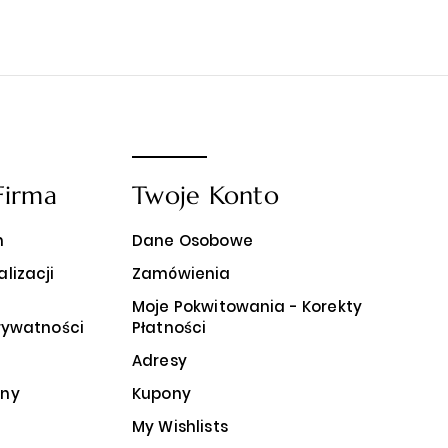
Firma
Twoje Konto
n
Dane Osobowe
lizacji
Zamówienia
ń
Moje Pokwitowania - Korekty
Prywatności
Płatności
Adresy
ony
Kupony
My Wishlists