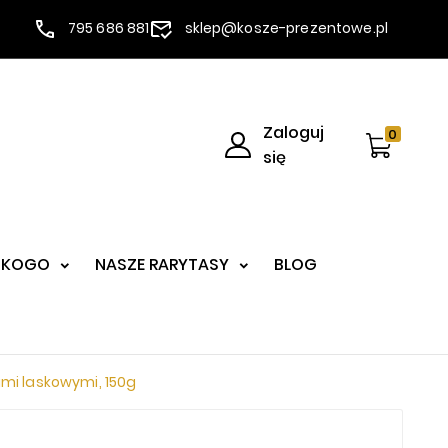
795 686 881
sklep@kosze-prezentowe.pl
Zaloguj
0
się
 KOGO
NASZE RARYTASY
BLOG
mi laskowymi, 150g