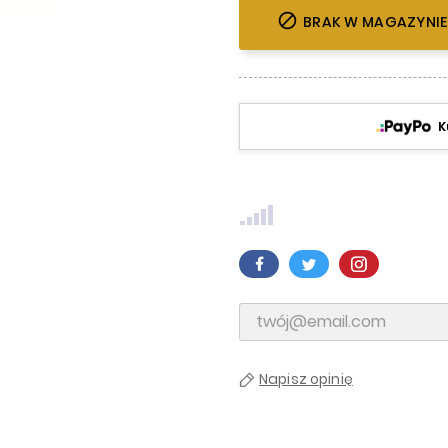

BRAK W MAGAZYNIE
K
Napisz opinię