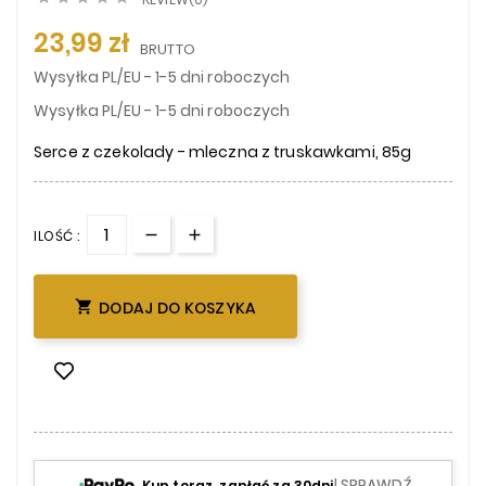
23,99 zł
BRUTTO
Wysyłka PL/EU - 1-5 dni roboczych
Wysyłka PL/EU - 1-5 dni roboczych
Serce z czekolady - mleczna z truskawkami, 85g
ILOŚĆ :

DODAJ DO KOSZYKA
| SPRAWDŹ
Kup teraz, zapłać za 30dni