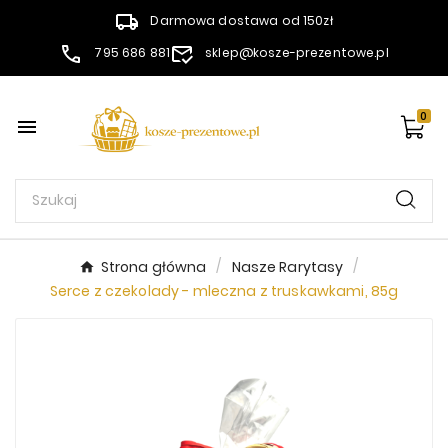
Darmowa dostawa od 150zł
795 686 881
sklep@kosze-prezentowe.pl
0

Strona główna
Nasze Rarytasy
Serce z czekolady - mleczna z truskawkami, 85g