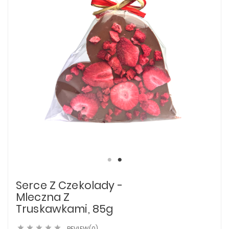
Serce Z Czekolady -
Mleczna Z
Truskawkami, 85g





REVIEW(0)