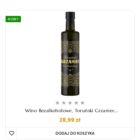
NOWY





Wino Bezalkoholowe, Toruński Grzaniec
Bezalkoholowy, 500ml
Cena
28,99 zł
DODAJ DO KOSZYKA 