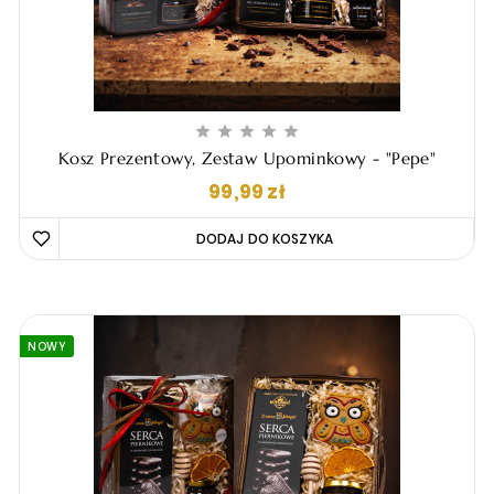





Kosz Prezentowy, Zestaw Upominkowy - "Pepe"
Cena
99,99 zł
DODAJ DO KOSZYKA 
NOWY