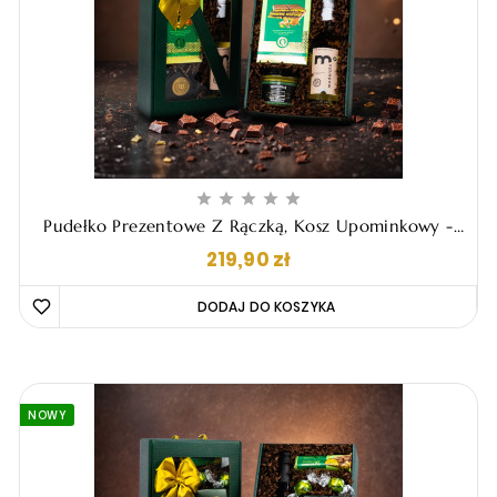





Pudełko Prezentowe Z Rączką, Kosz Upominkowy -
"Lope"
Cena
219,90 zł
DODAJ DO KOSZYKA 
NOWY