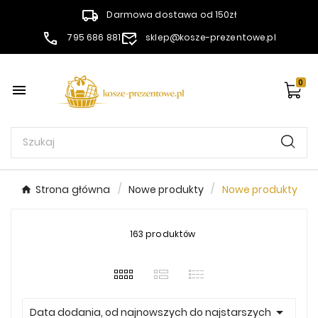
Darmowa dostawa od 150zł
795 686 881
sklep@kosze-prezentowe.pl
0

Strona główna
Nowe produkty
Nowe produkty
163 produktów

Data dodania, od najnowszych do najstarszych