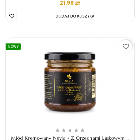
Cena
21,99 zł
DODAJ DO KOSZYKA 
favorite_border
NOWY





Miód Kremowany Nevia - Z Orzechami Laskowymi I