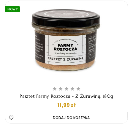
NOWY





Pasztet Farmy Roztocza - Z Żurawiną, 180g
Cena
11,99 zł
DODAJ DO KOSZYKA 