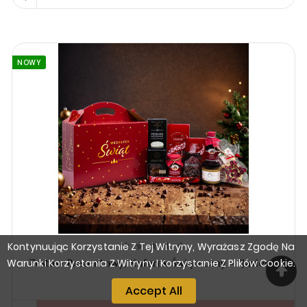
NOWY
Kontynuując Korzystanie Z Tej Witryny, Wyrażasz Zgodę Na





Warunki Korzystania Z Witryny I Korzystanie Z Plików Cookie.
Zestaw Prezentowy, Kuferek Świąteczny - "Javiera"
Cena
339,90 zł
Accept All