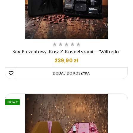





Box Prezentowy, Kosz Z Kosmetykami - "Wilfredo"
Cena
239,90 zł
DODAJ DO KOSZYKA 
NOWY