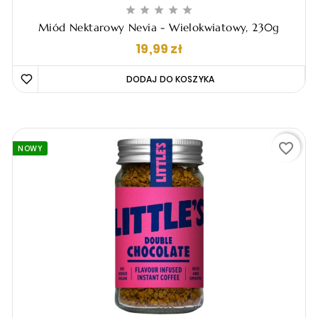





Miód Nektarowy Nevia - Wielokwiatowy, 230g
Cena
19,99 zł
DODAJ DO KOSZYKA 
favorite_border
NOWY