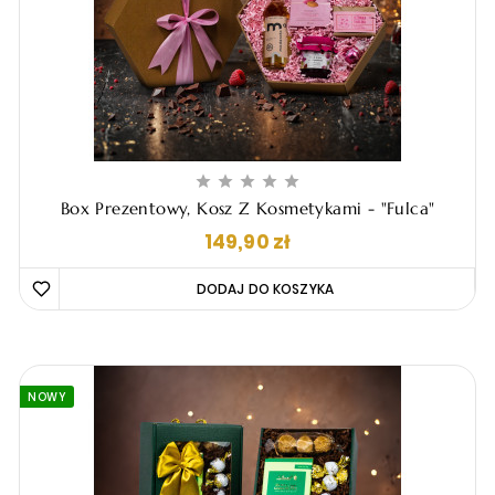





Box Prezentowy, Kosz Z Kosmetykami - "Fulca"
Cena
149,90 zł
DODAJ DO KOSZYKA 
NOWY