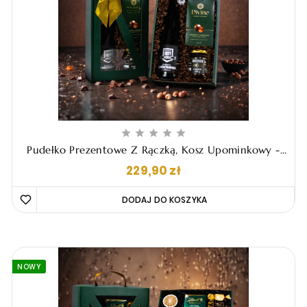





Pudełko Prezentowe Z Rączką, Kosz Upominkowy -
"Fito"
Cena
229,90 zł
DODAJ DO KOSZYKA 
NOWY