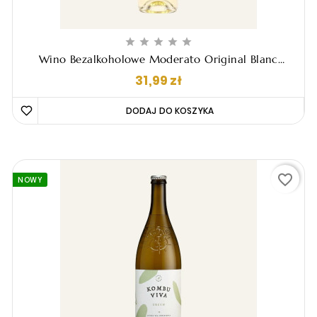





Wino Bezalkoholowe Moderato Original Blanc
Sauvignon Blanc Colombard, 250ml
Cena
31,99 zł
DODAJ DO KOSZYKA 
favorite_border
NOWY