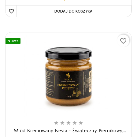
DODAJ DO KOSZYKA 
favorite_border
NOWY





Miód Kremowany Nevia - Świąteczny Piernikowy,
230g