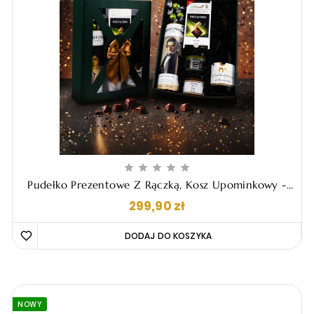





Pudełko Prezentowe Z Rączką, Kosz Upominkowy -
"Ariel"
Cena
299,90 zł
DODAJ DO KOSZYKA 
NOWY