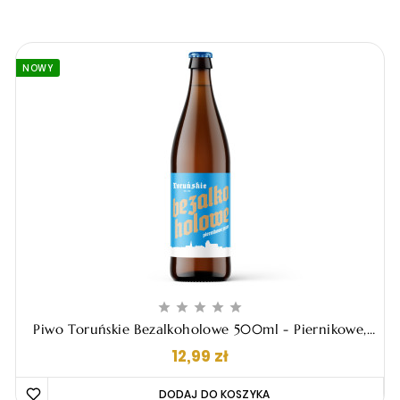
NOWY





Piwo Toruńskie Bezalkoholowe 500ml - Piernikowe,
Jasne
Cena
12,99 zł
DODAJ DO KOSZYKA 