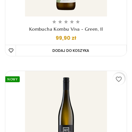





Kombucha Kombu Viva - Green, 1l
Cena
99,90 zł
DODAJ DO KOSZYKA 
favorite_border
NOWY