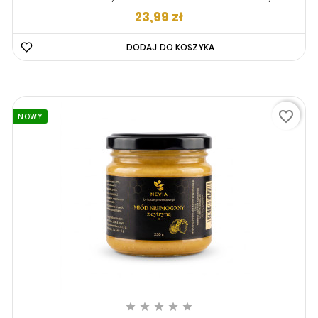
Kakao, 230g
Cena
23,99 zł
DODAJ DO KOSZYKA 
favorite_border
NOWY




