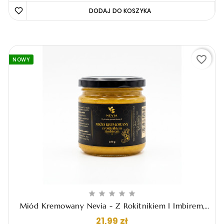
DODAJ DO KOSZYKA 
favorite_border
NOWY





Miód Kremowany Nevia - Z Rokitnikiem I Imbirem,
230g
Cena
21,99 zł