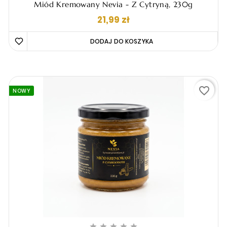
Miód Kremowany Nevia - Z Cytryną, 230g
Cena
21,99 zł
DODAJ DO KOSZYKA 
favorite_border
NOWY




