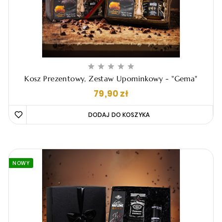





Kosz Prezentowy, Zestaw Upominkowy - "Gema"
Cena
79,90 zł
DODAJ DO KOSZYKA 
NOWY