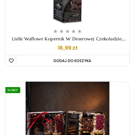





Listki Waflowe Kopernik W Deserowej Czekoladzie,
96g
Cena
16,99 zł
DODAJ DO KOSZYKA 
NOWY