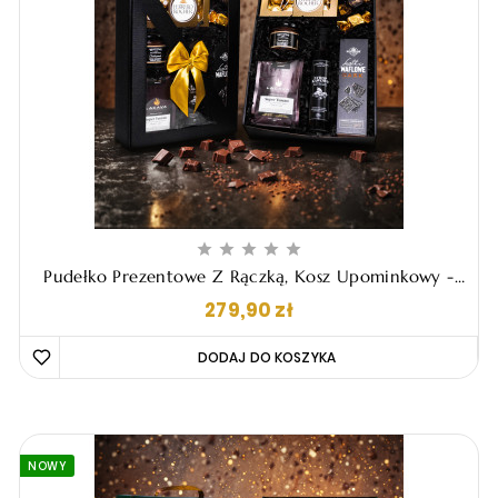





Pudełko Prezentowe Z Rączką, Kosz Upominkowy -
"Braulio"
Cena
279,90 zł
DODAJ DO KOSZYKA 
NOWY