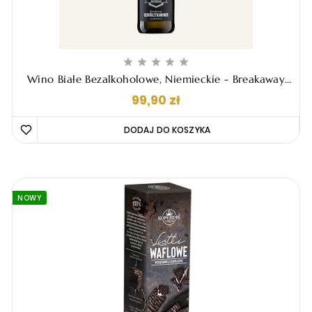





Wino Białe Bezalkoholowe, Niemieckie - Breakaway
Gewurztraminer, 750ml
Cena
99,90 zł
DODAJ DO KOSZYKA 
NOWY