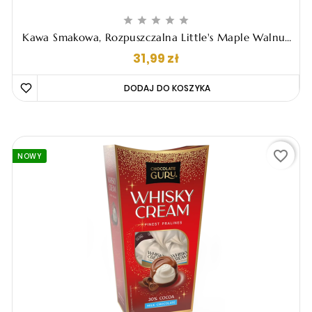





Kawa Smakowa, Rozpuszczalna Little's Maple Walnut
- Czekoladowa, 50g
Cena
31,99 zł
DODAJ DO KOSZYKA 
favorite_border
NOWY