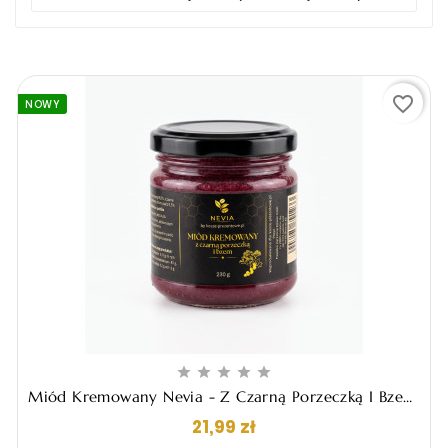
favorite_border
NOWY





Miód Kremowany Nevia - Z Czarną Porzeczką I Bzem,
230g
Cena
21,99 zł