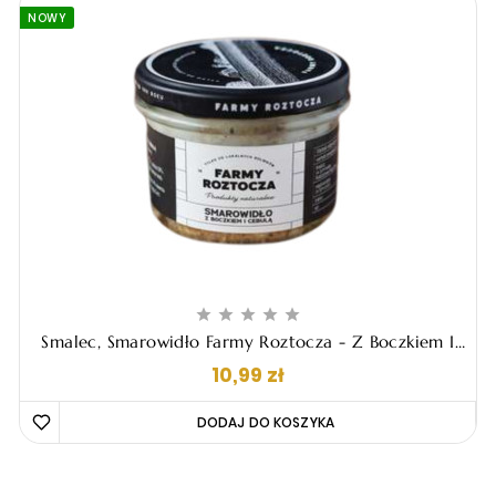
NOWY





Smalec, Smarowidło Farmy Roztocza - Z Boczkiem I
Cebulą, 180g
Cena
10,99 zł
DODAJ DO KOSZYKA 