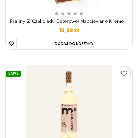





Praliny Z Czekolady Deserowej Nadziewane Kremem
Z Whisky, 120g
Cena
13,99 zł
DODAJ DO KOSZYKA 
favorite_border
NOWY