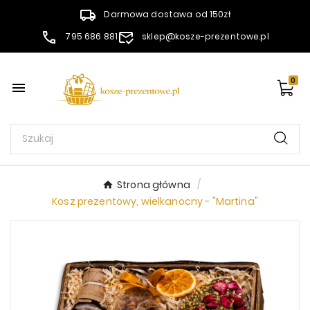
Darmowa dostawa od 150zł
795 686 881
sklep@kosze-prezentowe.pl
0

Strona główna
Kosz prezentowy, wielkanocny - "Martina"