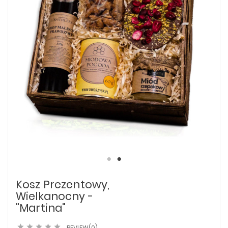
Kosz Prezentowy,
Wielkanocny -
"Martina"





REVIEW(0)