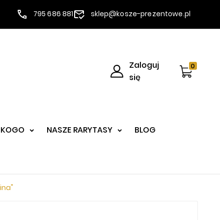
795 686 881
sklep@kosze-prezentowe.pl
Zaloguj
0
się
 KOGO
NASZE RARYTASY
BLOG
ina"