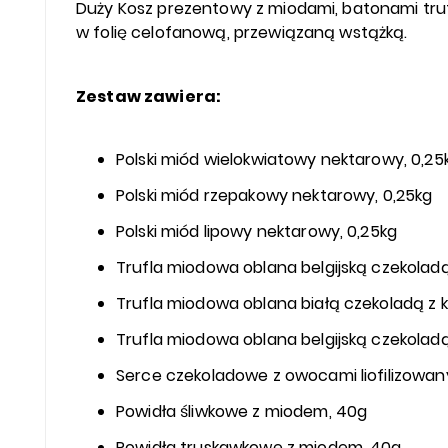
Duży Kosz prezentowy z miodami, batonami tru
w folię celofanową, przewiązaną wstążką.
Zestaw zawiera:
Polski miód wielokwiatowy nektarowy, 0,25
Polski miód rzepakowy nektarowy, 0,25kg
Polski miód lipowy nektarowy, 0,25kg
Trufla miodowa oblana belgijską czekolad
Trufla miodowa oblana białą czekoladą z 
Trufla miodowa oblana belgijską czekolad
Serce czekoladowe z owocami liofilizowan
Powidła śliwkowe z miodem, 40g
Powidła truskawkowe z miodem, 40g