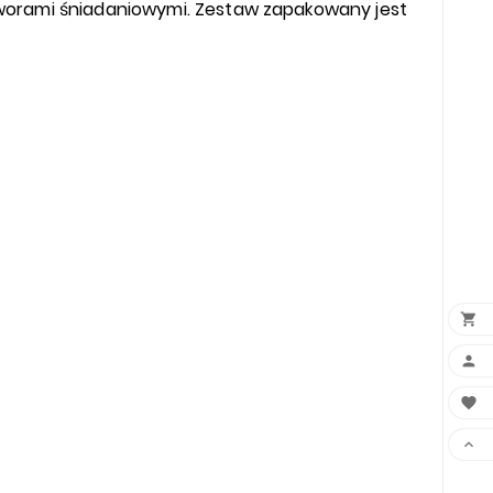
tworami śniadaniowymi. Zestaw zapakowany jest



