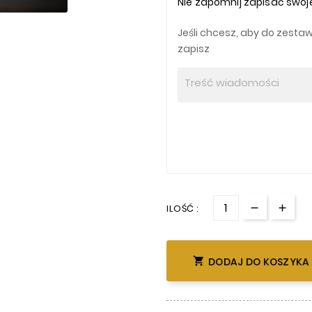
Nie zapomnij zapisać swoje
Jeśli chcesz, aby do zestawu
zapisz
ILOŚĆ :

DODAJ DO KOSZYKA