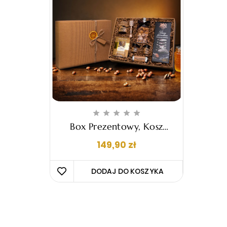





Box Prezentowy, Kosz
Upominkowy - "Elio"
Cena
149,90 zł
DODAJ DO KOSZYKA 