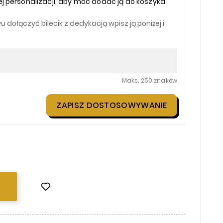
j personalizacji, aby móc dodać ją do koszyka
 dołączyć bilecik z dedykacją wpisz ją poniżej i
Maks. 250 znaków
ZAPISZ DOSTOSOWYWANIE