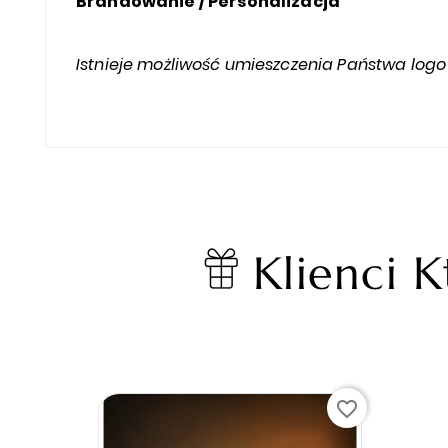
Brandowanie / Personalizacja
Istnieje możliwość umieszczenia Państwa logo 
Klienci K
favorite_border