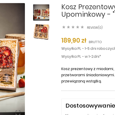
Kosz Prezentow
Upominkowy - "





REVIEW(0)
189,90 zł
BRUTTO
Wysyłka PL - 1-5 dni roboczyc
Wysyłka PL - w 1-2dni*
Kosz prezentowy z miodami, 
przetworami śniadaniowymi. 
przewiązaną wstążką.
Dostosowywanie
