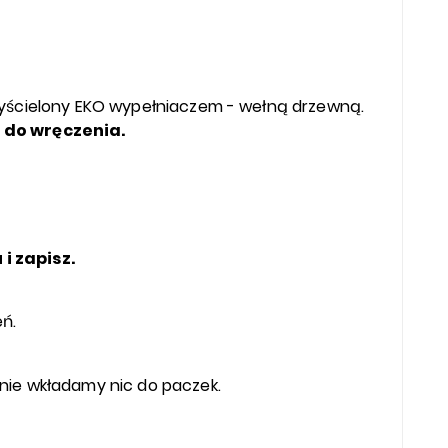
 wyścielony EKO wypełniaczem - wełną drzewną.
 do wręczenia.
i zapisz.
eń.
nie wkładamy nic do paczek.