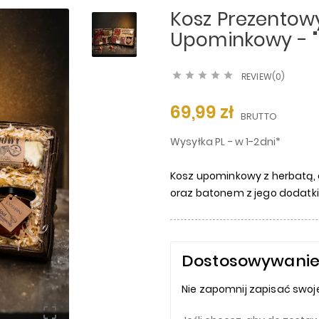
Kosz Prezentow
Upominkowy - "





REVIEW(0)
69,99 zł
BRUTTO
Wysyłka PL - w 1-2dni*
Kosz upominkowy z herbatą,
oraz batonem z jego dodatk
Dostosowywanie
Nie zapomnij zapisać swoje
