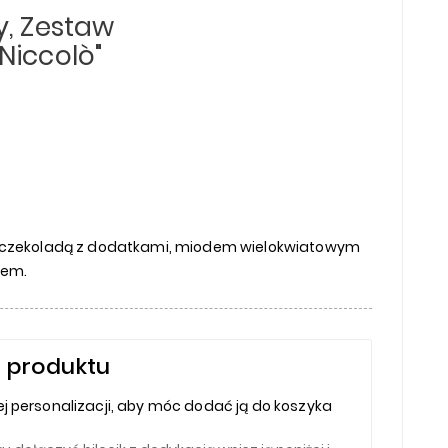
y, Zestaw
Niccolò"
 czekoladą z dodatkami, miodem wielokwiatowym
iem.
 produktu
j personalizacji, aby móc dodać ją do koszyka