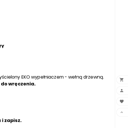
WY
 wyścielony EKO wypełniaczem - wełną drzewną.

 do wręczenia.



i zapisz.