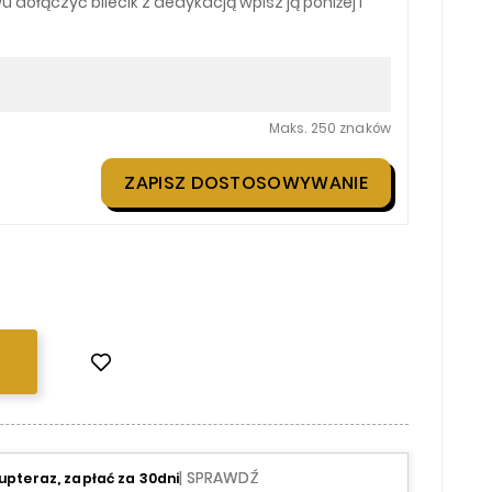
 dołączyć bilecik z dedykacją wpisz ją poniżej i
Maks. 250 znaków
ZAPISZ DOSTOSOWYWANIE
| SPRAWDŹ
upteraz, zapłać za 30dni