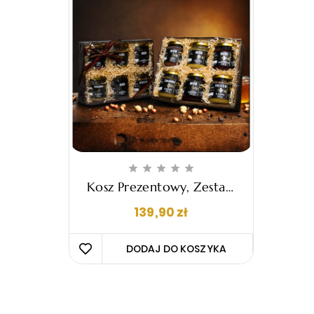





Kosz Prezentowy, Zestaw
Upominkowy - "Placido"
Cena
139,90 zł
DODAJ DO KOSZYKA 