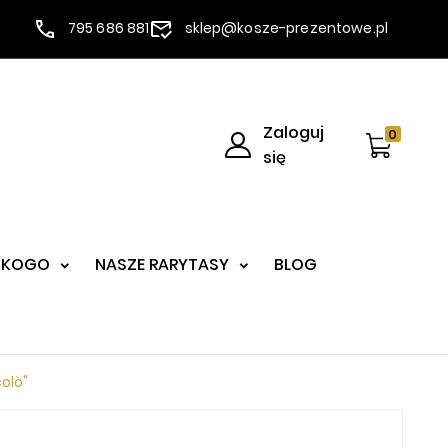
795 686 881
sklep@kosze-prezentowe.pl
Zaloguj
0
się
 KOGO
NASZE RARYTASY
BLOG
olò"