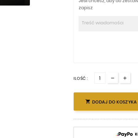
Jeśli chcesz, aby do zestawu
zapisz
ILOŚĆ :

DODAJ DO KOSZYKA
K