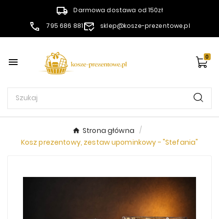
Darmowa dostawa od 150zł
795 686 881
sklep@kosze-prezentowe.pl
0

Strona główna
Kosz prezentowy, zestaw upominkowy - "Stefania"