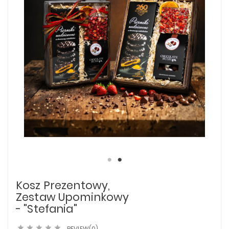
Kosz Prezentowy,
Zestaw Upominkowy
- "Stefania"





REVIEW(0)