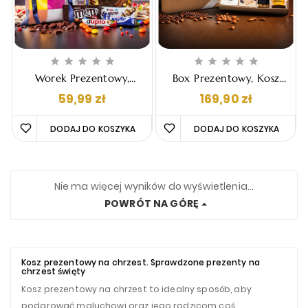










Worek Prezentowy,
Box Prezentowy, Kosz
Paczka Słodyczy Dla
Upominkowy - "Tadeo"
Cena
Cena
59,99 zł
169,90 zł
Dzieci - "Anabel"
DODAJ DO KOSZYKA 
DODAJ DO KOSZYKA 
Nie ma więcej wyników do wyświetlenia...
POWRÓT NA GÓRĘ
Kosz prezentowy na chrzest. Sprawdzone prezenty na
chrzest święty
Kosz prezentowy na chrzest to idealny sposób, aby
podarować maluchowi oraz jego rodzicom coś