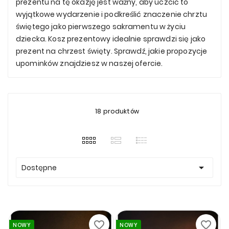
prezentu na tę okazję jest ważny, aby uczcić to
wyjątkowe wydarzenie i podkreślić znaczenie chrztu
świętego jako pierwszego sakramentu w życiu
dziecka. Kosz prezentowy idealnie sprawdzi się jako
prezent na chrzest święty. Sprawdź, jakie propozycje
upominków znajdziesz w naszej ofercie.
18 produktów

Dostępne
favorite_border
favorite_border
NOWY
NOWY