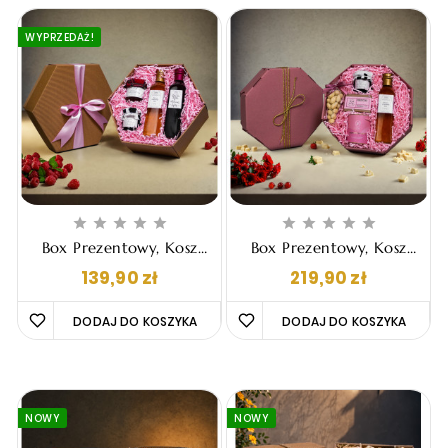
WYPRZEDAŻ!










Box Prezentowy, Kosz
Box Prezentowy, Kosz
Upominkowy - "Sofia"
Upominkowy - "Viviana"
Cena
Cena
139,90 zł
219,90 zł
DODAJ DO KOSZYKA 
DODAJ DO KOSZYKA 
NOWY
NOWY