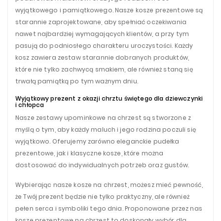
wyjątkowego i pamiątkowego. Nasze kosze prezentowe są
starannie zaprojektowane, aby spełniać oczekiwania
nawet najbardziej wymagających klientów, a przy tym
pasują do podniosłego charakteru uroczystości. Każdy
kosz zawiera zestaw starannie dobranych produktów,
które nie tylko zachwycą smakiem, ale również staną się
trwałą pamiątką po tym ważnym dniu.
Wyjątkowy prezent z okazji chrztu świętego dla dziewczynki
i chłopca
Nasze zestawy upominkowe na chrzest są stworzone z
myślą o tym, aby każdy maluch i jego rodzina poczuli się
wyjątkowo. Oferujemy zarówno eleganckie pudełka
prezentowe, jak i klasyczne kosze, które można
dostosować do indywidualnych potrzeb oraz gustów.
Wybierając nasze kosze na chrzest, możesz mieć pewność,
że Twój prezent będzie nie tylko praktyczny, ale również
pełen serca i symboliki tego dnia. Proponowane przez nas
kosze prezentowe na chrzest to doskonały wybór dla