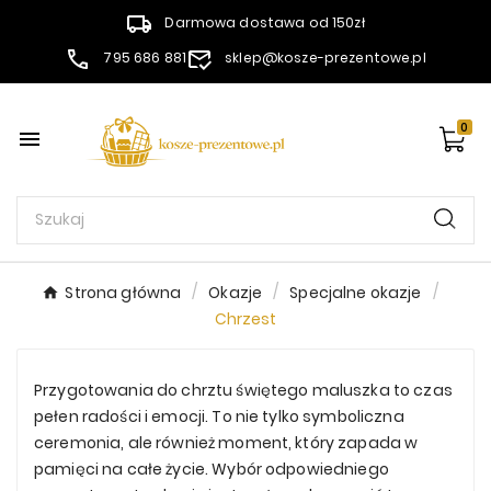
Darmowa dostawa od 150zł
795 686 881
sklep@kosze-prezentowe.pl
0

Strona główna
Okazje
Specjalne okazje
Chrzest
Przygotowania do chrztu świętego maluszka to czas
pełen radości i emocji. To nie tylko symboliczna
ceremonia, ale również moment, który zapada w
pamięci na całe życie. Wybór odpowiedniego