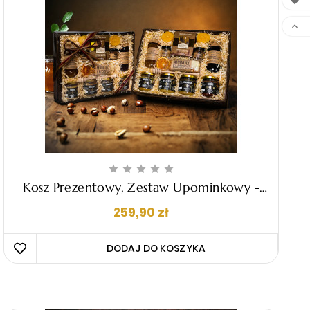







Kosz Prezentowy, Zestaw Upominkowy -
"Cesare"
Cena
259,90 zł
DODAJ DO KOSZYKA 