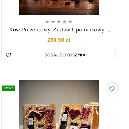





Kosz Prezentowy, Zestaw Upominkowy -
"Mario"
Cena
239,90 zł
DODAJ DO KOSZYKA 
favorite_border
NOWY