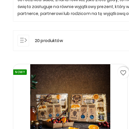
święto zasługuje na równie wyjątkowy prezent, który 
partnerce, partnerowi lub rodzicom na tę wyjątkową
20 produktów
favorite_border
NOWY