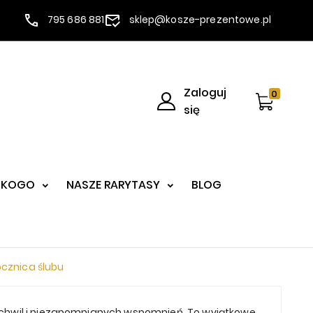
795 686 881
sklep@kosze-prezentowe.pl
Zaloguj
0
się
 KOGO
NASZE RARYTASY
BLOG
ocznica ślubu
ch chwil i niezapomnianych wspomnień. To wyjątkowe