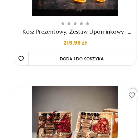





Kosz Prezentowy, Zestaw Upominkowy -
"Tommaso"
Cena
219,99 zł
DODAJ DO KOSZYKA 
favorite_border