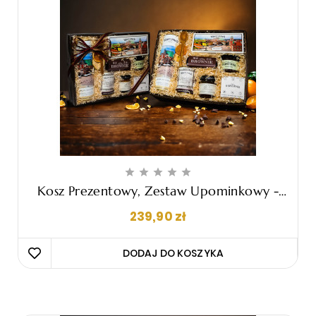





Kosz Prezentowy, Zestaw Upominkowy -
"Manuele"
Cena
239,90 zł
DODAJ DO KOSZYKA 