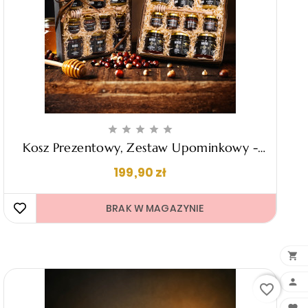





Kosz Prezentowy, Zestaw Upominkowy -
"Renzo"
Cena
199,90 zł
BRAK W MAGAZYNIE 


favorite_border