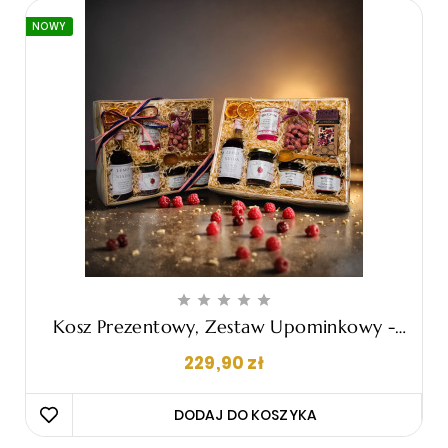
NOWY





Kosz Prezentowy, Zestaw Upominkowy -
"Maura"
Cena
229,90 zł
DODAJ DO KOSZYKA 