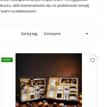
leuszu. Jeśli zastanawiasz się, co podarować swojej
a Twoim oczekiwaniom.

Sortuj wg:
Dostępne
favorite_border
NOWY