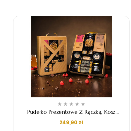





Pudełko Prezentowe Z Rączką, Kosz
Upominkowy - "Vito"
Cena
249,90 zł