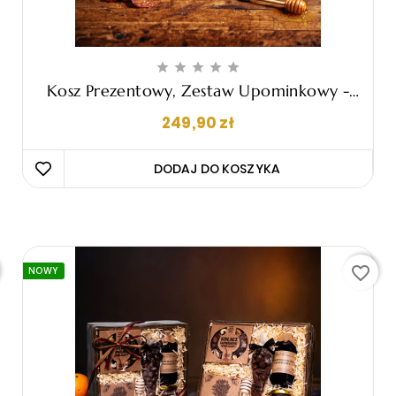





Kosz Prezentowy, Zestaw Upominkowy -
"Rolando"
Cena
249,90 zł
DODAJ DO KOSZYKA 
favorite_border
NOWY