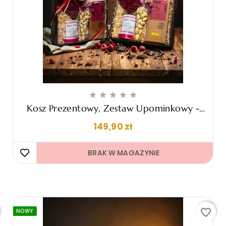





Kosz Prezentowy, Zestaw Upominkowy -
"Emma"
Cena
149,90 zł
BRAK W MAGAZYNIE 
favorite_border
NOWY