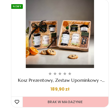
NOWY





Kosz Prezentowy, Zestaw Upominkowy -
"Elettra"
Cena
189,90 zł
BRAK W MAGAZYNIE 