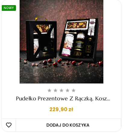
NOWY





Pudełko Prezentowe Z Rączką, Kosz
Upominkowy - "Matteo"
Cena
229,90 zł
DODAJ DO KOSZYKA 