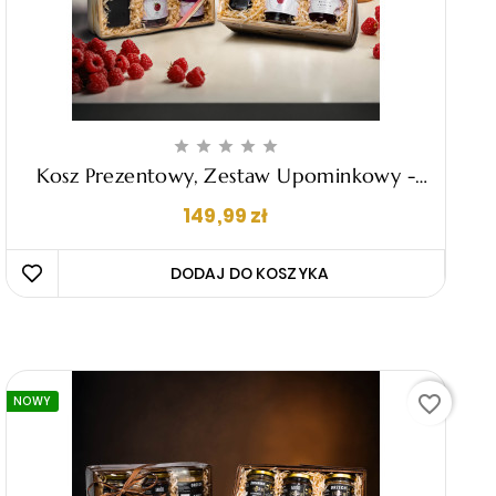





Kosz Prezentowy, Zestaw Upominkowy -
"Alice"
Cena
149,99 zł
DODAJ DO KOSZYKA 
favorite_border
NOWY