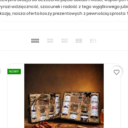
wyrazi wdzięczność, szacunek i radość z tego wyjątkowego jubi
 okazję, nasza oferta koszy prezentowych z pewnością sprost
favorite_border
NOWY