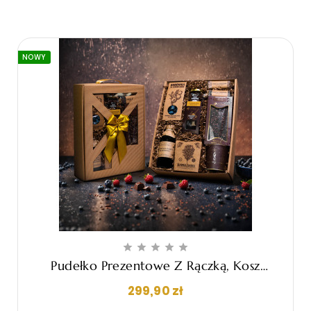
NOWY





Pudełko Prezentowe Z Rączką, Kosz
Upominkowy - "Cristiano"
Cena
299,90 zł