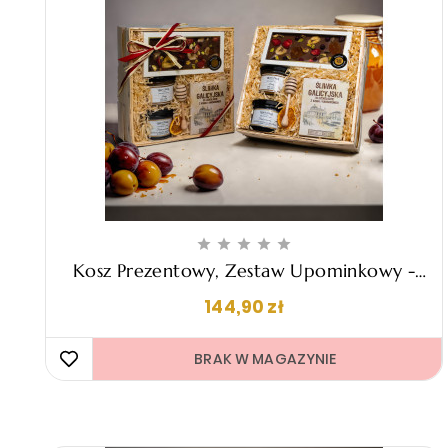





Kosz Prezentowy, Zestaw Upominkowy -
"Rico"
Cena
144,90 zł
BRAK W MAGAZYNIE 