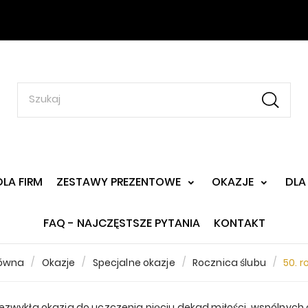
DLA FIRM
ZESTAWY PREZENTOWE
OKAZJE
DLA
FAQ - NAJCZĘSTSZE PYTANIA
KONTAKT
łówna
Okazje
Specjalne okazje
Rocznica ślubu
50. r
 niezwykła okazja do uczczenia pięciu dekad miłości, wspólny