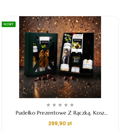
NOWY





Pudełko Prezentowe Z Rączką, Kosz
Upominkowy - "Ariel"
Cena
299,90 zł