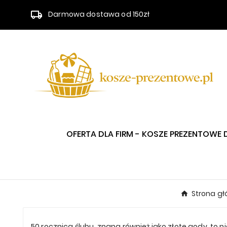
Darmowa dostawa od 150zł
OFERTA DLA FIRM - KOSZE PREZENTOWE 
Strona g
50 rocznica ślubu, znana również jako złote gody, to