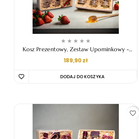





Kosz Prezentowy, Zestaw Upominkowy -
"Evelina"
Cena
189,90 zł
DODAJ DO KOSZYKA 
favorite_border