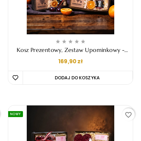





Kosz Prezentowy, Zestaw Upominkowy -
"Nino"
Cena
169,90 zł
DODAJ DO KOSZYKA 
favorite_border
NOWY