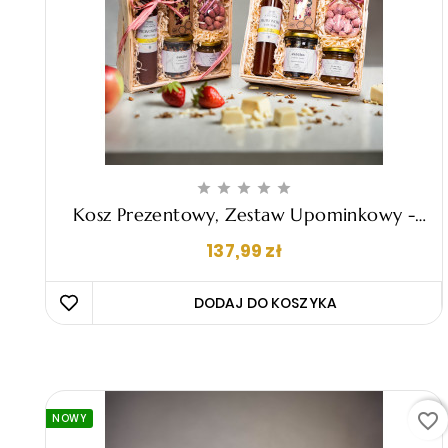





Kosz Prezentowy, Zestaw Upominkowy -
"Giulia"
Cena
137,99 zł
DODAJ DO KOSZYKA 
favorite_border
NOWY