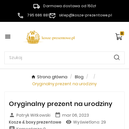
Darmowa dostawa od 150zł
795 686 881
sklep@kosze-prezentowe.pl
0

Strona główna
Blog
Oryginalny prezent na urodziny
Oryginalny prezent na urodziny


Patryk Witkowski
mar 06, 2023

Kosze & boxy prezentowe
Wyświetlono:
29

Komentarze:0