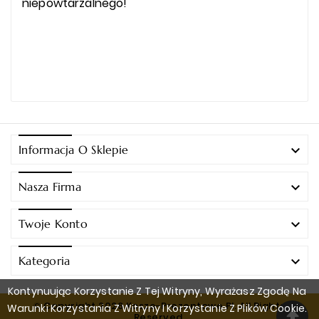
niepowtarzalnego!

Informacja O Sklepie

Nasza Firma

Twoje Konto

Kategoria
Kontynuując Korzystanie Z Tej Witryny, Wyrażasz Zgodę Na
© Copyright 2026 Kosze-Prezentowe.pl. All Rights
Warunki Korzystania Z Witryny I Korzystanie Z Plików Cookie.
Reserved.