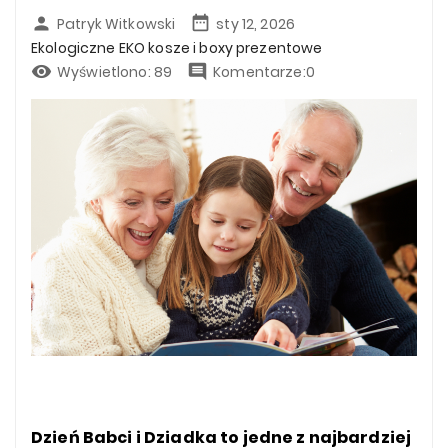


Patryk Witkowski
sty 12, 2026
Ekologiczne EKO kosze i boxy prezentowe


Wyświetlono:
89
Komentarze:0
Dzień Babci i Dziadka to jedne z najbardziej