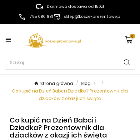
Darmowa dostawa od 150zł
795 686 881
sklep@kosze-prezentowe.pl
0

Strona główna
Blog
Co kupić na Dzień Babci i Dziadka? Prezentownik dla
dziadków z okazji ich święta
Co kupić na Dzień Babci i
Dziadka? Prezentownik dla
dziadków z okazji ich święta