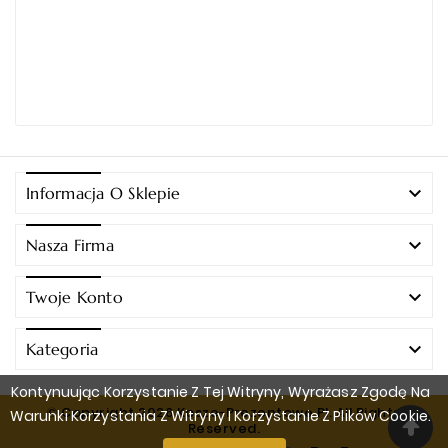

Informacja O Sklepie

Nasza Firma

Twoje Konto

Kategoria
Kontynuując Korzystanie Z Tej Witryny, Wyrażasz Zgodę Na
© Copyright 2026 Kosze-Prezentowe.pl. All Rights
Warunki Korzystania Z Witryny I Korzystanie Z Plików Cookie.
Reserved.