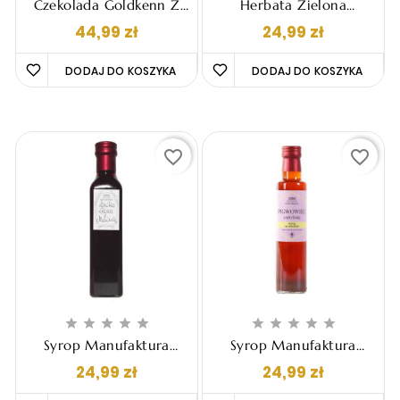
Czekolada Goldkenn Z
Herbata Zielona
Whisky - Jack Daniel's
Manufaktura Cieleśnica
Cena
Cena
44,99 zł
24,99 zł
Tennessee Whiskey, 100g
- Z Jabłkiem I Pąkami
Sosny 60g
DODAJ DO KOSZYKA 
DODAJ DO KOSZYKA 
favorite_border
favorite_border










Syrop Manufaktura
Syrop Manufaktura
Cieleśnica - Z Owoców
Cieleśnica - Z Pigwowca
Cena
Cena
24,99 zł
24,99 zł
Dzikiej Róży I Maliny
Japońskiego Na Miodzie
230ml
230ml