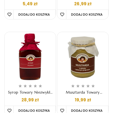
- Wielokwiatowy - Mini
Niezwykłe - Pigwowa Do
Cena
Cena
5,49 zł
26,99 zł
Miodek, 40g
Herbaty, 200g
DODAJ DO KOSZYKA 
DODAJ DO KOSZYKA 










Syrop Towary Niezwykłe
Musztarda Towary
- Do Grzańca, 200ml
Niezwykłe - Z Whisky I
Cena
Cena
28,99 zł
19,99 zł
Zielonym Pieprzem,
190g
DODAJ DO KOSZYKA 
DODAJ DO KOSZYKA 