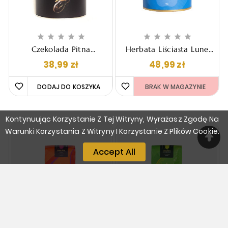










Czekolada Pitna
Herbata Liściasta Lune
Chocolate Bush - Gorzka
Tea - Blue Matcha, 45g
Cena
Cena
38,99 zł
48,99 zł
70% Kakao, 200g
DODAJ DO KOSZYKA 
BRAK W MAGAZYNIE 
Kontynuując Korzystanie Z Tej Witryny, Wyrażasz Zgodę Na
Warunki Korzystania Z Witryny I Korzystanie Z Plików Cookie.
Accept All