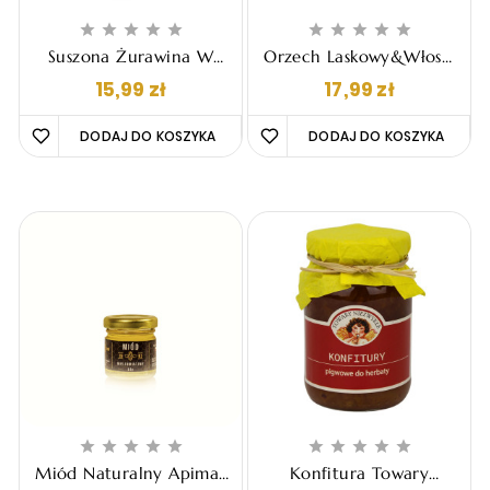










Suszona Żurawina W
Orzech Laskowy&włoski
Miodzie Apimar, 220g
W Miodzie Apimar,
Cena
Cena
15,99 zł
17,99 zł
220g
DODAJ DO KOSZYKA 
DODAJ DO KOSZYKA 










Miód Naturalny Apimar
Konfitura Towary