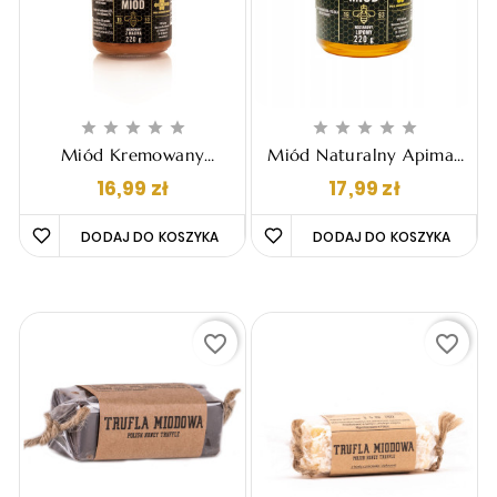










Miód Kremowany
Miód Naturalny Apimar
Apimar - Z Maliną 220g
- Lipowy, 220g
Cena
Cena
16,99 zł
17,99 zł
DODAJ DO KOSZYKA 
DODAJ DO KOSZYKA 
favorite_border
favorite_border