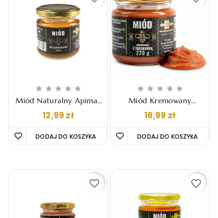










Miód Naturalny Apimar
Miód Kremowany
- Wielokwiatowy, 220g
Apimar - Z Truskawką
Cena
Cena
12,99 zł
16,99 zł
,220g
DODAJ DO KOSZYKA 
DODAJ DO KOSZYKA 
favorite_border
favorite_border