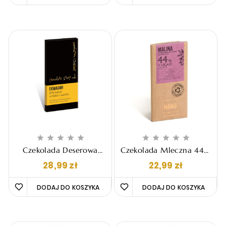










Czekolada Deserowa
Czekolada Mleczna 44%
Chocolate Story - Mleko
Manufaktura Czekolady
Cena
Cena
28,99 zł
22,99 zł
I Wanilia 60% Kakao
Manu - Malina, 60g
Ekwador, 50g
DODAJ DO KOSZYKA 
DODAJ DO KOSZYKA 