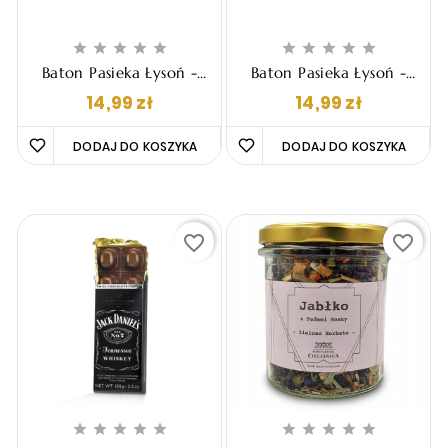










Baton Pasieka Łysoń -
Baton Pasieka Łysoń -
Trufla Miodowa, 75g
Trufla Miodowa Z
Cena
Cena
14,99 zł
14,99 zł
Kokosem, 80g
DODAJ DO KOSZYKA 
DODAJ DO KOSZYKA 
favorite_border
favorite_border









