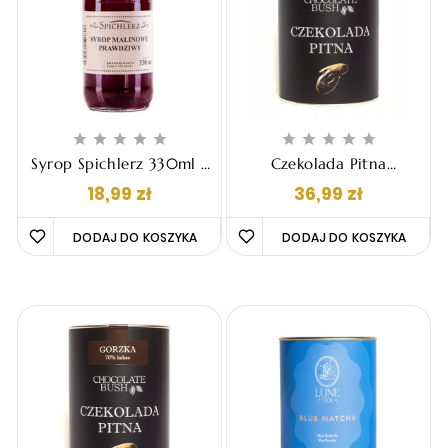










Syrop Spichlerz 330ml -
Czekolada Pitna
Malinowy
Chocolate Bush -
Cena
Cena
18,99 zł
36,99 zł
Mleczna, 200g
DODAJ DO KOSZYKA 
DODAJ DO KOSZYKA 