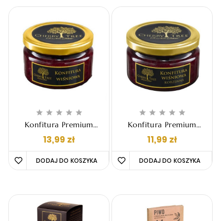










Konfitura Premium
Konfitura Premium
Cherry Tree - Wiśniowa,
Cherry Tree - Wiśniowa
Cena
Cena
13,99 zł
11,99 zł
235g
Korzenna, 235g
DODAJ DO KOSZYKA 
DODAJ DO KOSZYKA 