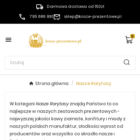
Darmowa dostawa od 150zł
795 686 881
sklep@kosze-prezentowe.pl
0

Strona główna
Nasze Rarytasy
W kategorii
Nasze Rarytasy
znajdą Państwo to co
najlepsze w naszych zestawach prezentowych -
najwyższej jakości kawy ziarniste, konfitury i miody z
naszych polskich manufaktur, słodkości wprost od
producentów oraz wszystko co skradło nasze i