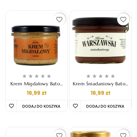
favorite_border
favorite_border










Krem Migdałowy Baton
Krem Śniadaniowy Baton
Warszawski KETO - 190g
Warszawski - 190g
Cena
Cena
16,99 zł
16,99 zł
DODAJ DO KOSZYKA 
DODAJ DO KOSZYKA 
favorite_border
favorite_border