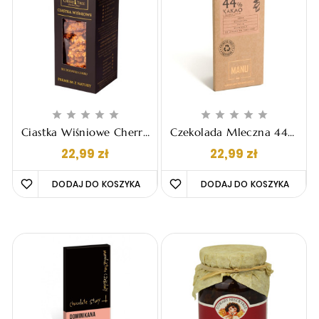










Ciastka Wiśniowe Cherry
Czekolada Mleczna 44%
Tree - Bez Dodatku
Manufaktura Czekolady
Cena
Cena
22,99 zł
22,99 zł
Cukru, 150g
Manu - Piwo, 60g
DODAJ DO KOSZYKA 
DODAJ DO KOSZYKA 