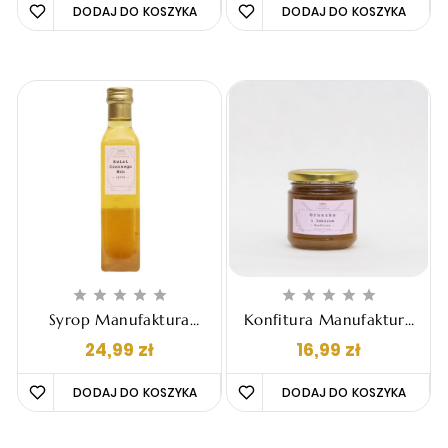
DODAJ DO KOSZYKA 
DODAJ DO KOSZYKA 










Syrop Manufaktura
Konfitura Manufaktura
Cieleśnica - Z Kwiatu
Cieleśnica - Gruszka Z
Cena
Cena
24,99 zł
16,99 zł
Czarnego Bzu 230ml
Imbirem, 190g
DODAJ DO KOSZYKA 
DODAJ DO KOSZYKA 