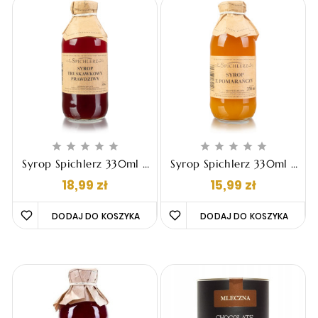










Syrop Spichlerz 330ml -
Syrop Spichlerz 330ml -
Z Truskawki
Z Pomarańczy
Cena
Cena
18,99 zł
15,99 zł
DODAJ DO KOSZYKA 
DODAJ DO KOSZYKA 